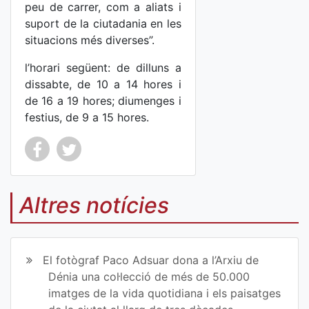
peu de carrer, com a aliats i
suport de la ciutadania en les
situacions més diverses”.
l’horari següent: de dilluns a
dissabte, de 10 a 14 hores i
de 16 a 19 hores; diumenges i
festius, de 9 a 15 hores.
Co
Co
mp
mp
Altres notícies
art
art
ir
ir
El fotògraf Paco Adsuar dona a l’Arxiu de
en
en
Dénia una col·lecció de més de 50.000
imatges de la vida quotidiana i els paisatges
Fa
Tw