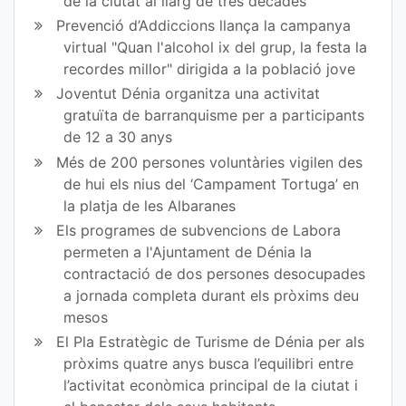
de la ciutat al llarg de tres dècades
ce
itt
Prevenció d’Addiccions llança la campanya
virtual "Quan l'alcohol ix del grup, la festa la
bo
er
recordes millor" dirigida a la població jove
ok
Joventut Dénia organitza una activitat
gratuïta de barranquisme per a participants
de 12 a 30 anys
Més de 200 persones voluntàries vigilen des
de hui els nius del ‘Campament Tortuga’ en
la platja de les Albaranes
Els programes de subvencions de Labora
permeten a l'Ajuntament de Dénia la
contractació de dos persones desocupades
a jornada completa durant els pròxims deu
mesos
El Pla Estratègic de Turisme de Dénia per als
pròxims quatre anys busca l’equilibri entre
l’activitat econòmica principal de la ciutat i