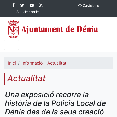
Contingut principal
Facebook
Twitter
YouTube
RSS
Castellano
Ajuntament de Dénia
Ajuntament de
Ajuntament
Actualitat
Seu electrònica
Dénia
de Dénia
Ajuntament
de Dénia">
Inici
Informació - Actualitat
Actualitat
Una exposició recorre la
història de la Policia Local de
Dénia des de la seua creació