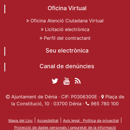
Oficina Virtual
Oficina Atenció Ciutadana Virtual
Licitació electrònica
Perfil del contractant
Seu electrònica
Canal de denúncies
Twitter Ajuntament
YouTube
RSS
Facebook Ajuntament
Ajuntament de
de Dénia
Actualitat
Ajuntament de Dénia · CIF: P0306300E ·
Plaça de
de Dénia
Ajuntament
Dénia
la Constitució, 10 · 03700 Dénia ·
965 780 100
de Dénia
|
|
|
Mapa del Lloc
Accesibilitat
Avís legal · Política de privacitat
Protecció de dades personals i seguretat de la informació