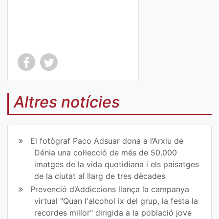
Co
Co
mp
mp
Altres notícies
art
art
ir
ir
El fotògraf Paco Adsuar dona a l’Arxiu de
en
en
Dénia una col·lecció de més de 50.000
imatges de la vida quotidiana i els paisatges
Fa
Tw
de la ciutat al llarg de tres dècades
ce
itt
Prevenció d’Addiccions llança la campanya
virtual "Quan l'alcohol ix del grup, la festa la
bo
er
recordes millor" dirigida a la població jove