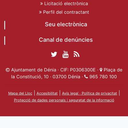
Licitació electrònica
Perfil del contractant
Seu electrònica
Canal de denúncies
Twitter Ajuntament
YouTube
RSS
Facebook Ajuntament
Ajuntament de
de Dénia
Actualitat
Ajuntament de Dénia · CIF: P0306300E ·
Plaça de
de Dénia
Ajuntament
Dénia
la Constitució, 10 · 03700 Dénia ·
965 780 100
de Dénia
|
|
|
Mapa del Lloc
Accesibilitat
Avís legal · Política de privacitat
Protecció de dades personals i seguretat de la informació