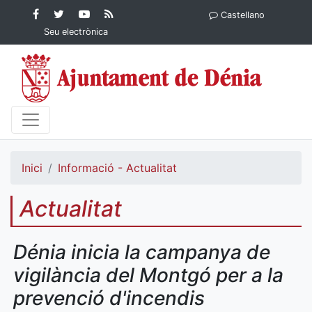
Contingut principal
Facebook
Twitter
YouTube
RSS
Castellano
Ajuntament de Dénia
Ajuntament de
Ajuntament
Actualitat
Seu electrònica
Dénia
de Dénia
Ajuntament
de Dénia">
Inici
Informació - Actualitat
Actualitat
Dénia inicia la campanya de
vigilància del Montgó per a la
prevenció d'incendis