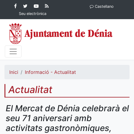
Contingut principal
Facebook
Twitter
YouTube
RSS
Castellano
Ajuntament de Dénia
Ajuntament de
Ajuntament
Actualitat
Seu electrònica
Dénia
de Dénia
Ajuntament
de Dénia">
Inici
Informació - Actualitat
Actualitat
El Mercat de Dénia celebrarà el
seu 71 aniversari amb
activitats gastronòmiques,