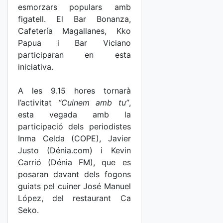
esmorzars populars amb
figatell. El Bar Bonanza,
Cafetería Magallanes, Kko
Papua i Bar Viciano
participaran en esta
iniciativa.
A les 9.15 hores tornarà
l’activitat
“Cuinem amb tu”
,
esta vegada amb la
participació dels periodistes
Inma Celda (COPE), Javier
Justo (Dénia.com) i Kevin
Carrió (Dénia FM), que es
posaran davant dels fogons
guiats pel cuiner José Manuel
López, del restaurant Ca
Seko.