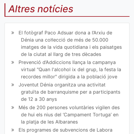
mp
mp
Altres notícies
art
art
ir
ir
El fotògraf Paco Adsuar dona a l’Arxiu de
en
en
Dénia una col·lecció de més de 50.000
imatges de la vida quotidiana i els paisatges
Fa
Tw
de la ciutat al llarg de tres dècades
ce
itt
Prevenció d’Addiccions llança la campanya
virtual "Quan l'alcohol ix del grup, la festa la
bo
er
recordes millor" dirigida a la població jove
ok
Joventut Dénia organitza una activitat
gratuïta de barranquisme per a participants
de 12 a 30 anys
Més de 200 persones voluntàries vigilen des
de hui els nius del ‘Campament Tortuga’ en
la platja de les Albaranes
Els programes de subvencions de Labora