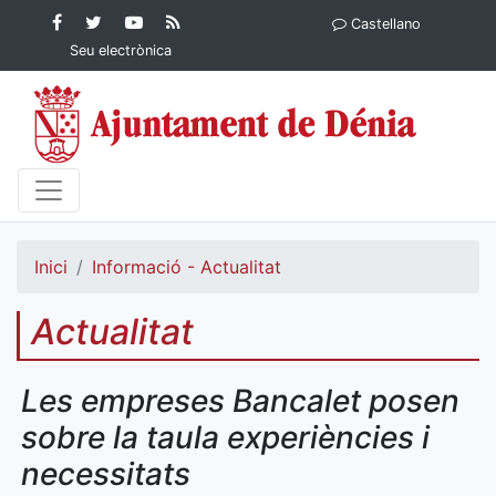
Contingut principal
Facebook
Twitter
YouTube
RSS
Castellano
Ajuntament de Dénia
Ajuntament de
Ajuntament
Actualitat
Seu electrònica
Dénia
de Dénia
Ajuntament
de Dénia">
Inici
Informació - Actualitat
Actualitat
Les empreses Bancalet posen
sobre la taula experiències i
necessitats