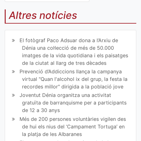
Co
Co
mp
mp
Altres notícies
art
art
ir
ir
El fotògraf Paco Adsuar dona a l’Arxiu de
en
en
Dénia una col·lecció de més de 50.000
imatges de la vida quotidiana i els paisatges
Fa
Tw
de la ciutat al llarg de tres dècades
ce
itt
Prevenció d’Addiccions llança la campanya
virtual "Quan l'alcohol ix del grup, la festa la
bo
er
recordes millor" dirigida a la població jove
ok
Joventut Dénia organitza una activitat
gratuïta de barranquisme per a participants
de 12 a 30 anys
Més de 200 persones voluntàries vigilen des
de hui els nius del ‘Campament Tortuga’ en
la platja de les Albaranes