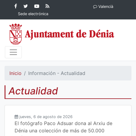
Contenido principal
Facebook
Ayuntamiento
YouTube
RSS
Valencià
Ayuntamiento de
de Dénia
Ayuntamiento
Actualidad
Sede electrónica
Dénia
de Dénia
Ayuntamiento
de Dénia
Inicio
Información - Actualidad
Actualidad
jueves, 6 de agosto de 2026
El fotógrafo Paco Adsuar dona al Arxiu de
Dénia una colección de más de 50.000