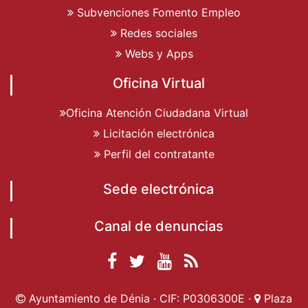
Subvenciones Fomento Empleo
Redes sociales
Webs y Apps
Oficina Virtual
Oficina Atención Ciudadana Virtual
Licitación electrónica
Perfil del contratante
Sede electrónica
Canal de denuncias
Facebook
Twitter
YouTube
RSS
Ayuntamiento de
Ayuntamiento de
Ayuntamiento
Actualidad
Ayuntamiento de Dénia · CIF: P0306300E ·
Plaza