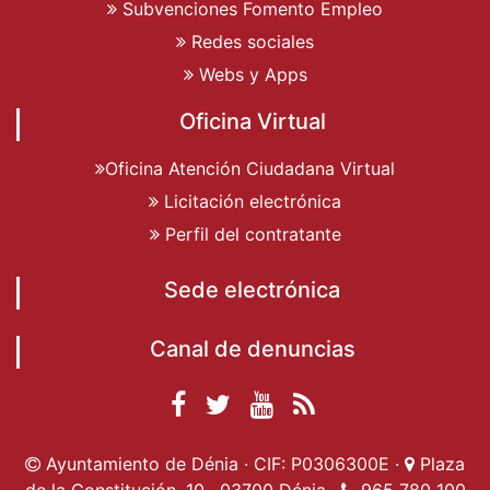
Subvenciones Fomento Empleo
Redes sociales
Webs y Apps
Oficina Virtual
Oficina Atención Ciudadana Virtual
Licitación electrónica
Perfil del contratante
Sede electrónica
Canal de denuncias
Facebook
Twitter
YouTube
RSS
Ayuntamiento de
Ayuntamiento de
Ayuntamiento
Actualidad
Ayuntamiento de Dénia · CIF: P0306300E ·
Plaza