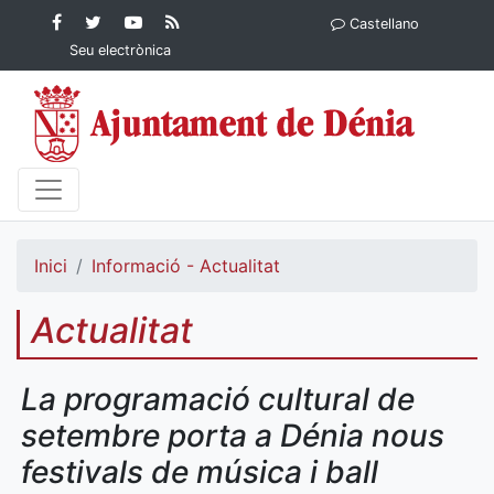
Contingut principal
Facebook
Twitter
YouTube
RSS
Castellano
Ajuntament de Dénia
Ajuntament de
Ajuntament
Actualitat
Seu electrònica
Dénia
de Dénia
Ajuntament
de Dénia">
Inici
Informació - Actualitat
Actualitat
La programació cultural de
setembre porta a Dénia nous
festivals de música i ball