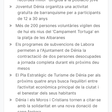
ok
Joventut Dénia organitza una activitat
gratuïta de barranquisme per a participants
de 12 a 30 anys
Més de 200 persones voluntàries vigilen des
de hui els nius del ‘Campament Tortuga’ en
la platja de les Albaranes
Els programes de subvencions de Labora
permeten a l'Ajuntament de Dénia la
contractació de dos persones desocupades
a jornada completa durant els pròxims deu
mesos
El Pla Estratègic de Turisme de Dénia per als
pròxims quatre anys busca l’equilibri entre
l’activitat econòmica principal de la ciutat i
el benestar dels seus habitants
Dénia i els Moros i Cristians tornen a citar-se
amb la solidaritat en una nova donació de
sang festera