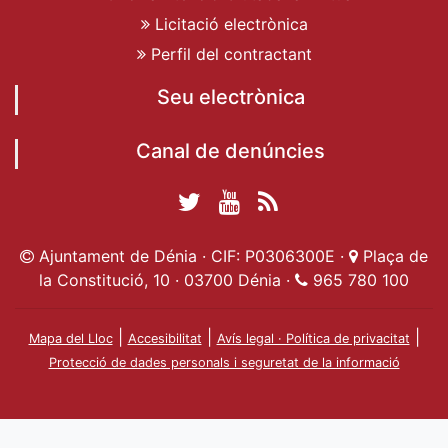
Licitació electrònica
Perfil del contractant
Seu electrònica
Canal de denúncies
Twitter Ajuntament
YouTube
RSS
Facebook Ajuntament
Ajuntament de
de Dénia
Actualitat
Ajuntament de Dénia · CIF: P0306300E ·
Plaça de
de Dénia
Ajuntament
Dénia
la Constitució, 10 · 03700 Dénia ·
965 780 100
de Dénia
|
|
|
Mapa del Lloc
Accesibilitat
Avís legal · Política de privacitat
Protecció de dades personals i seguretat de la informació