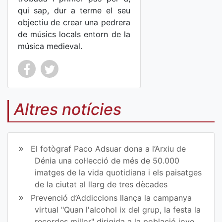
qui sap, dur a terme el seu
objectiu de crear una pedrera
de músics locals entorn de la
música medieval.
Co
Co
mp
mp
Altres notícies
art
art
ir
ir
El fotògraf Paco Adsuar dona a l’Arxiu de
en
en
Dénia una col·lecció de més de 50.000
imatges de la vida quotidiana i els paisatges
Fa
Tw
de la ciutat al llarg de tres dècades
ce
itt
Prevenció d’Addiccions llança la campanya
virtual "Quan l'alcohol ix del grup, la festa la
bo
er
recordes millor" dirigida a la població jove