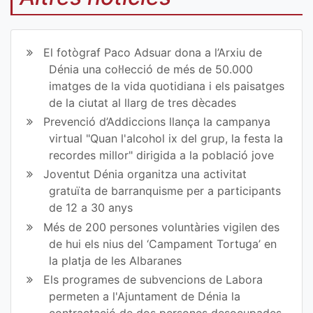
art
art
ir
ir
El fotògraf Paco Adsuar dona a l’Arxiu de
en
en
Dénia una col·lecció de més de 50.000
imatges de la vida quotidiana i els paisatges
Fa
Tw
de la ciutat al llarg de tres dècades
ce
itt
Prevenció d’Addiccions llança la campanya
virtual "Quan l'alcohol ix del grup, la festa la
bo
er
recordes millor" dirigida a la població jove
ok
Joventut Dénia organitza una activitat
gratuïta de barranquisme per a participants
de 12 a 30 anys
Més de 200 persones voluntàries vigilen des
de hui els nius del ‘Campament Tortuga’ en
la platja de les Albaranes
Els programes de subvencions de Labora
permeten a l'Ajuntament de Dénia la
contractació de dos persones desocupades