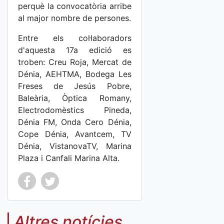
perquè la convocatòria arribe
al major nombre de persones.
Entre els col·laboradors
d'aquesta 17a edició es
troben: Creu Roja, Mercat de
Dénia, AEHTMA, Bodega Les
Freses de Jesús Pobre,
Baleària, Òptica Romany,
Electrodomèstics Pineda,
Dénia FM, Onda Cero Dénia,
Cope Dénia, Avantcem, TV
Dénia, VistanovaTV, Marina
Plaza i Canfali Marina Alta.
Co
Co
mp
mp
Altres notícies