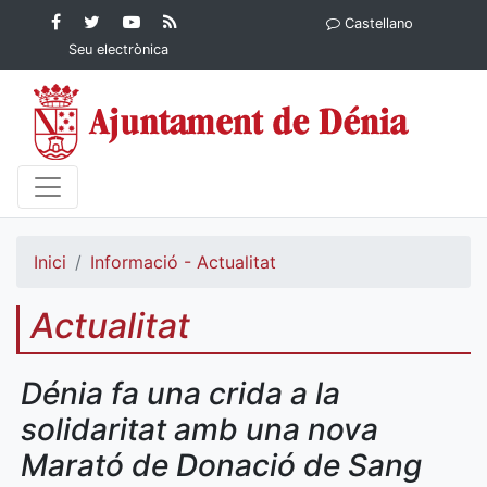
Contingut principal
Facebook
Twitter
YouTube
RSS
Castellano
Ajuntament de Dénia
Ajuntament de
Ajuntament
Actualitat
Seu electrònica
Dénia
de Dénia
Ajuntament
de Dénia">
Inici
Informació - Actualitat
Actualitat
Dénia fa una crida a la
solidaritat amb una nova
Marató de Donació de Sang