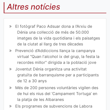
mp
mp
Altres notícies
art
art
ir
ir
El fotògraf Paco Adsuar dona a l’Arxiu de
en
en
Dénia una col·lecció de més de 50.000
imatges de la vida quotidiana i els paisatges
Fa
Tw
de la ciutat al llarg de tres dècades
ce
itt
Prevenció d’Addiccions llança la campanya
virtual "Quan l'alcohol ix del grup, la festa la
bo
er
recordes millor" dirigida a la població jove
ok
Joventut Dénia organitza una activitat
gratuïta de barranquisme per a participants
de 12 a 30 anys
Més de 200 persones voluntàries vigilen des
de hui els nius del ‘Campament Tortuga’ en
la platja de les Albaranes
Els programes de subvencions de Labora