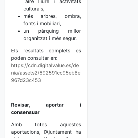
l’aire lliure i activitats
culturals,
més arbres, ombra,
fonts i mobiliari,
un pàrquing millor
organitzat i més segur.
Els resultats complets es
poden consultar en:
https://cdn.digitalvalue.es/de
nia/assets2/692591cc95eb8e
967d23c453
Revisar, aportar i
consensuar
Amb totes aquestes
aportacions, l’Ajuntament ha