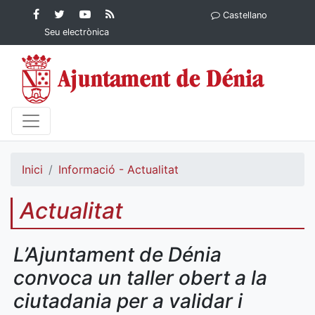
Contingut principal
Facebook
Twitter
YouTube
RSS
Castellano
Ajuntament de Dénia
Ajuntament de
Ajuntament
Actualitat
Seu electrònica
Dénia
de Dénia
Ajuntament
de Dénia">
Inici
Informació - Actualitat
Actualitat
L’Ajuntament de Dénia
convoca un taller obert a la
ciutadania per a validar i