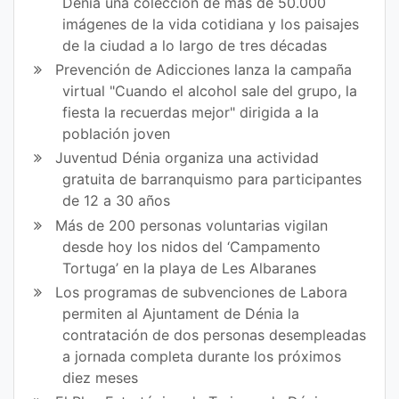
en
en
Dénia una colección de más de 50.000
imágenes de la vida cotidiana y los paisajes
Fa
Tw
de la ciudad a lo largo de tres décadas
ce
itt
Prevención de Adicciones lanza la campaña
virtual "Cuando el alcohol sale del grupo, la
bo
er
fiesta la recuerdas mejor" dirigida a la
ok
población joven
Juventud Dénia organiza una actividad
gratuita de barranquismo para participantes
de 12 a 30 años
Más de 200 personas voluntarias vigilan
desde hoy los nidos del ‘Campamento
Tortuga’ en la playa de Les Albaranes
Los programas de subvenciones de Labora
permiten al Ajuntament de Dénia la
contratación de dos personas desempleadas
a jornada completa durante los próximos
diez meses