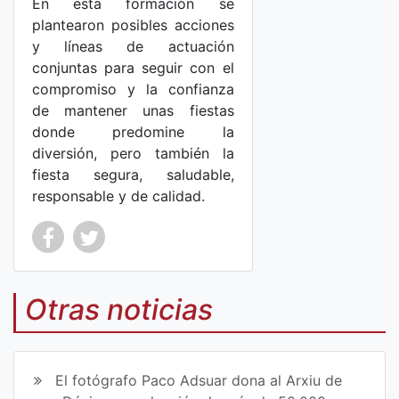
En esta formación se
plantearon posibles acciones
y líneas de actuación
conjuntas para seguir con el
compromiso y la confianza
de mantener unas fiestas
donde predomine la
diversión, pero también la
fiesta segura, saludable,
responsable y de calidad.
Co
Co
mp
mp
Otras noticias
art
art
ir
ir
El fotógrafo Paco Adsuar dona al Arxiu de