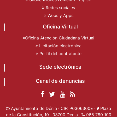
Redes sociales
Webs y Apps
Oficina Virtual
Oficina Atención Ciudadana Virtual
Licitación electrónica
Perfil del contratante
Sede electrónica
Canal de denuncias
Facebook
Twitter
YouTube
RSS
Ayuntamiento de
Ayuntamiento de
Ayuntamiento
Actualidad
Ayuntamiento de Dénia · CIF: P0306300E ·
Plaza
Dénia
Ayuntamient
Dénia
de Dénia
de la Constitución, 10 · 03700 Dénia ·
965 780 100