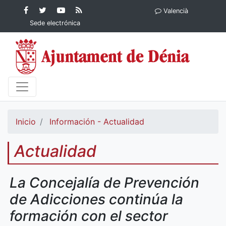
Contenido principal
Facebook
Ayuntamiento
YouTube
RSS
Valencià
Ayuntamiento de
de Dénia
Ayuntamiento
Actualidad
Sede electrónica
Dénia
de Dénia
Ayuntamiento
de Dénia
Inicio
Información - Actualidad
Actualidad
La Concejalía de Prevención
de Adicciones continúa la
formación con el sector