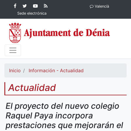
Contenido principal
Facebook
Ayuntamiento
YouTube
RSS
Valencià
Ayuntamiento de
de Dénia
Ayuntamiento
Actualidad
Sede electrónica
Dénia
de Dénia
Ayuntamiento
de Dénia
Inicio
Información - Actualidad
Actualidad
El proyecto del nuevo colegio
Raquel Paya incorpora
prestaciones que mejorarán el