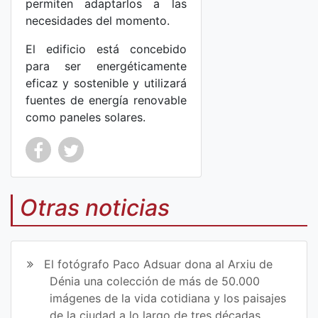
permiten adaptarlos a las
necesidades del momento.
El edificio está concebido
para ser energéticamente
eficaz y sostenible y utilizará
fuentes de energía renovable
como paneles solares.
Co
Co
mp
mp
Otras noticias
art
art
ir
ir
El fotógrafo Paco Adsuar dona al Arxiu de
en
en
Dénia una colección de más de 50.000
imágenes de la vida cotidiana y los paisajes
Fa
Tw
de la ciudad a lo largo de tres décadas