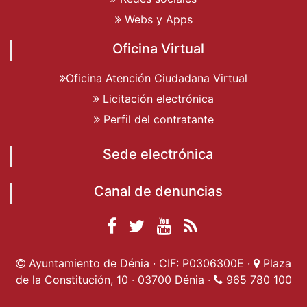
Webs y Apps
Oficina Virtual
Oficina Atención Ciudadana Virtual
Licitación electrónica
Perfil del contratante
Sede electrónica
Canal de denuncias
Facebook
Twitter
YouTube
RSS
Ayuntamiento de
Ayuntamiento de
Ayuntamiento
Actualidad
Ayuntamiento de Dénia · CIF: P0306300E ·
Plaza
Dénia
Ayuntamient
Dénia
de Dénia
de la Constitución, 10 · 03700 Dénia ·
965 780 100
de Dénia