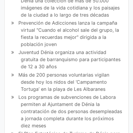
en
en
Dénia una colección de más de 50.000
imágenes de la vida cotidiana y los paisajes
Fa
Tw
de la ciudad a lo largo de tres décadas
ce
itt
Prevención de Adicciones lanza la campaña
virtual "Cuando el alcohol sale del grupo, la
bo
er
fiesta la recuerdas mejor" dirigida a la
ok
población joven
Juventud Dénia organiza una actividad
gratuita de barranquismo para participantes
de 12 a 30 años
Más de 200 personas voluntarias vigilan
desde hoy los nidos del ‘Campamento
Tortuga’ en la playa de Les Albaranes
Los programas de subvenciones de Labora
permiten al Ajuntament de Dénia la
contratación de dos personas desempleadas
a jornada completa durante los próximos
diez meses