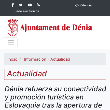
Contenido principal
Facebook
Ayuntamiento
YouTube
RSS
Valencià
Ayuntamiento de
de Dénia
Ayuntamiento
Actualidad
Sede electrónica
Dénia
de Dénia
Ayuntamiento
de Dénia
Inicio
Información - Actualidad
Actualidad
Dénia refuerza su conectividad
y promoción turística en
Eslovaquia tras la apertura de