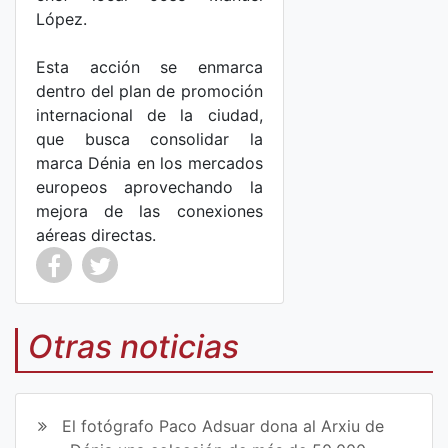
López.
Esta acción se enmarca
dentro del plan de promoción
internacional de la ciudad,
que busca consolidar la
marca Dénia en los mercados
europeos aprovechando la
mejora de las conexiones
aéreas directas.
Co
Co
mp
mp
Otras noticias
art
art
ir
ir
El fotógrafo Paco Adsuar dona al Arxiu de