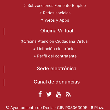
Subvenciones Fomento Empleo
Redes sociales
Webs y Apps
Oficina Virtual
Oficina Atención Ciudadana Virtual
Licitación electrónica
Perfil del contratante
Sede electrónica
Canal de denuncias
Facebook
Twitter
YouTube
RSS
Ayuntamiento de
Ayuntamiento de
Ayuntamiento
Actualidad
Ayuntamiento de Dénia · CIF: P0306300E ·
Plaza