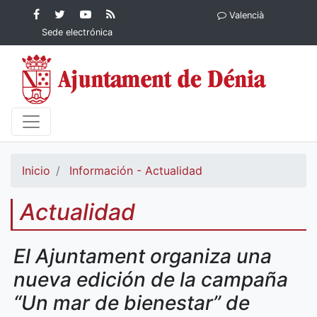
Contenido principal
Facebook
Ayuntamiento
YouTube
RSS
Valencià
Ayuntamiento de
de Dénia
Ayuntamiento
Actualidad
Sede electrónica
Dénia
de Dénia
Ayuntamiento
de Dénia
Inicio
Información - Actualidad
Actualidad
El Ajuntament organiza una
nueva edición de la campaña
“Un mar de bienestar” de