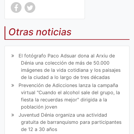
Co
Co
mp
mp
Otras noticias
art
art
ir
ir
El fotógrafo Paco Adsuar dona al Arxiu de
en
en
Dénia una colección de más de 50.000
imágenes de la vida cotidiana y los paisajes
Fa
Tw
de la ciudad a lo largo de tres décadas
ce
itt
Prevención de Adicciones lanza la campaña
virtual "Cuando el alcohol sale del grupo, la
bo
er
fiesta la recuerdas mejor" dirigida a la
ok
población joven
Juventud Dénia organiza una actividad
gratuita de barranquismo para participantes
de 12 a 30 años