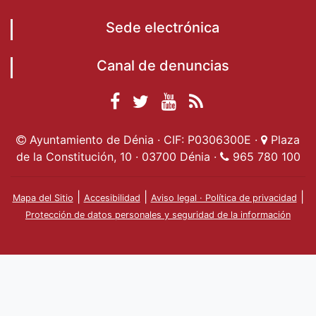
Sede electrónica
Canal de denuncias
Facebook
Twitter
YouTube
RSS
Ayuntamiento de
Ayuntamiento de
Ayuntamiento
Actualidad
Ayuntamiento de Dénia · CIF: P0306300E ·
Plaza
Dénia
Ayuntamient
Dénia
de Dénia
de la Constitución, 10 · 03700 Dénia ·
965 780 100
de Dénia
|
|
|
Mapa del Sitio
Accesibilidad
Aviso legal · Política de privacidad
Protección de datos personales y seguridad de la información