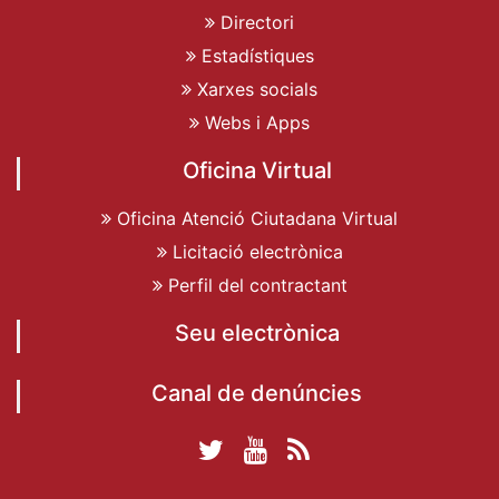
Directori
Estadístiques
Xarxes socials
Webs i Apps
Oficina Virtual
Oficina Atenció Ciutadana Virtual
Licitació electrònica
Perfil del contractant
Seu electrònica
Canal de denúncies
Twitter Ajuntament
YouTube
RSS
Facebook Ajuntament
Ajuntament de
de Dénia
Actualitat