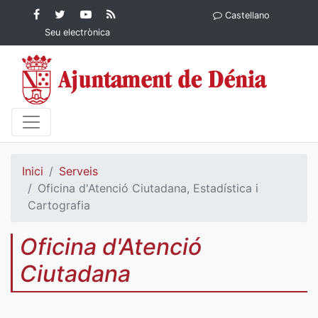
Contingut principal
Facebook
Twitter
YouTube
RSS
Castellano
Ajuntament de Dénia
Ajuntament de
Ajuntament
Actualitat
Seu electrònica
Dénia
de Dénia
Ajuntament
de Dénia">
Inici
Serveis
Oficina d'Atenció Ciutadana, Estadística i
Cartografia
Oficina d'Atenció
Ciutadana