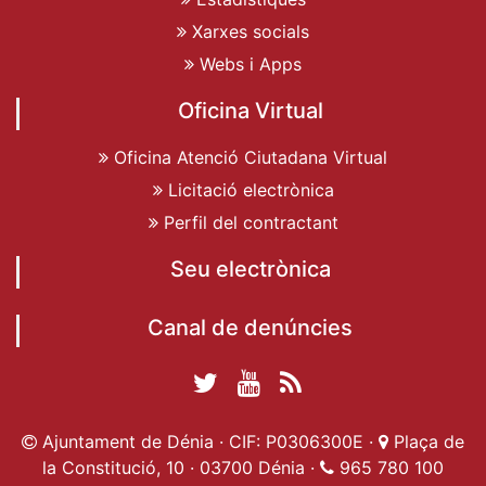
Xarxes socials
Webs i Apps
Oficina Virtual
Oficina Atenció Ciutadana Virtual
Licitació electrònica
Perfil del contractant
Seu electrònica
Canal de denúncies
Twitter Ajuntament
YouTube
RSS
Facebook Ajuntament
Ajuntament de
de Dénia
Actualitat
Ajuntament de Dénia · CIF: P0306300E ·
Plaça de
de Dénia
Ajuntament
Dénia
la Constitució, 10 · 03700 Dénia ·
965 780 100