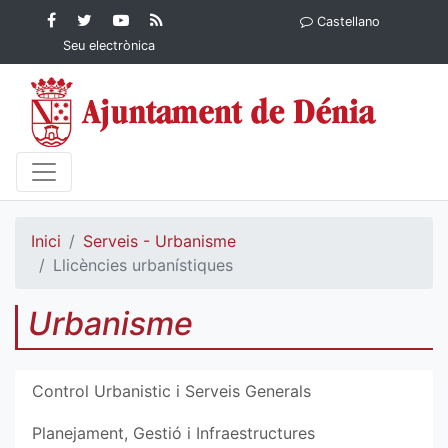
Contingut principal
Facebook
Twitter
YouTube
RSS
Castellano
Ajuntament de Dénia
Ajuntament de
Ajuntament
Actualitat
Seu electrònica
Dénia
de Dénia
Ajuntament
de Dénia">
Inici
Serveis - Urbanisme
Llicències urbanístiques
Urbanisme
Control Urbanistic i Serveis Generals
Planejament, Gestió i Infraestructures