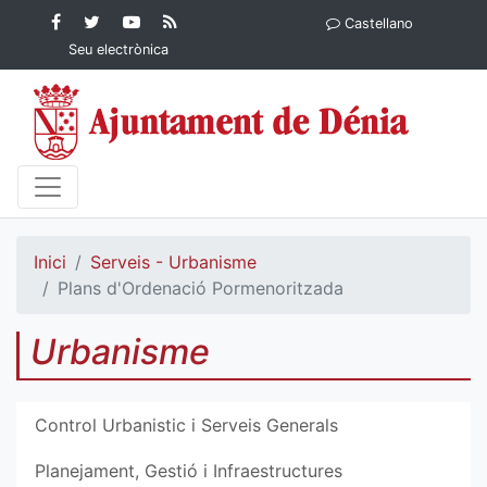
Contingut principal
Facebook
Twitter
YouTube
RSS
Castellano
Ajuntament de Dénia
Ajuntament de
Ajuntament
Actualitat
Seu electrònica
Dénia
de Dénia
Ajuntament
de Dénia">
Inici
Serveis - Urbanisme
Plans d'Ordenació Pormenoritzada
Urbanisme
Control Urbanistic i Serveis Generals
Planejament, Gestió i Infraestructures