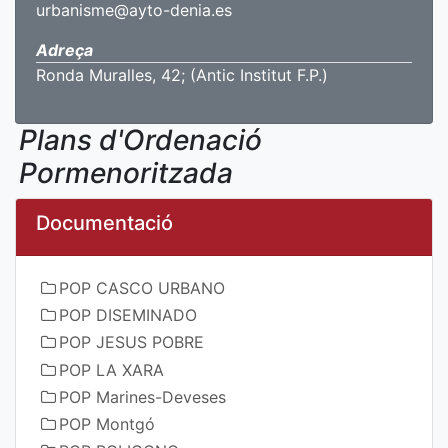
urbanisme@ayto-denia.es
Adreça
Ronda Muralles, 42; (Antic Institut F.P.)
Plans d'Ordenació
Pormenoritzada
Documentació
POP CASCO URBANO
POP DISEMINADO
POP JESUS POBRE
POP LA XARA
POP Marines-Deveses
POP Montgó