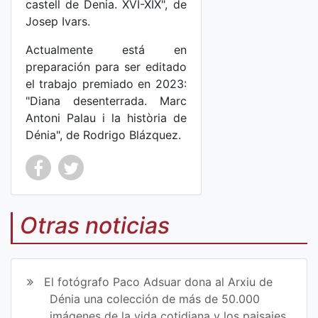
castell de Denia. XVI-XIX", de
Josep Ivars.
Actualmente está en
preparación para ser editado
el trabajo premiado en 2023:
"Diana desenterrada. Marc
Antoni Palau i la història de
Dénia", de Rodrigo Blázquez.
Co
Co
mp
mp
Otras noticias
art
art
ir
ir
El fotógrafo Paco Adsuar dona al Arxiu de
en
en
Dénia una colección de más de 50.000
imágenes de la vida cotidiana y los paisajes