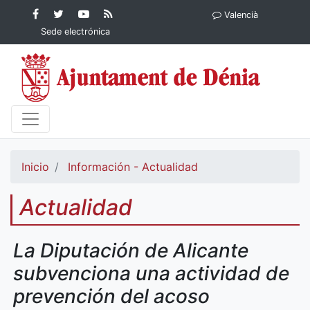
Contenido principal
Facebook
Ayuntamiento
YouTube
RSS
Valencià
Ayuntamiento de
de Dénia
Ayuntamiento
Actualidad
Sede electrónica
Dénia
de Dénia
Ayuntamiento
de Dénia
Inicio
Información - Actualidad
Actualidad
La Diputación de Alicante
subvenciona una actividad de
prevención del acoso