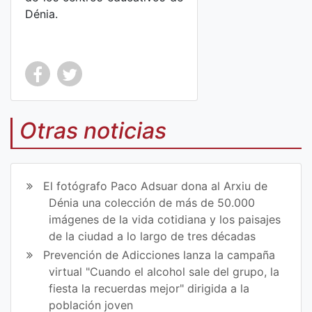
Dénia.
Co
Co
mp
mp
Otras noticias
art
art
ir
ir
El fotógrafo Paco Adsuar dona al Arxiu de
en
en
Dénia una colección de más de 50.000
imágenes de la vida cotidiana y los paisajes
Fa
Tw
de la ciudad a lo largo de tres décadas
ce
itt
Prevención de Adicciones lanza la campaña
virtual "Cuando el alcohol sale del grupo, la
bo
er
fiesta la recuerdas mejor" dirigida a la
ok
población joven