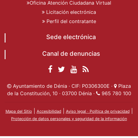
Oficina Atención Ciudadana Virtual
Licitación electrónica
Perfil del contratante
Sede electrónica
Canal de denuncias
Facebook
Twitter
YouTube
RSS
Ayuntamiento de
Ayuntamiento de
Ayuntamiento
Actualidad
Ayuntamiento de Dénia · CIF: P0306300E ·
Plaza
Dénia
Ayuntamient
Dénia
de Dénia
de la Constitución, 10 · 03700 Dénia ·
965 780 100
de Dénia
|
|
|
Mapa del Sitio
Accesibilidad
Aviso legal · Política de privacidad
Protección de datos personales y seguridad de la información