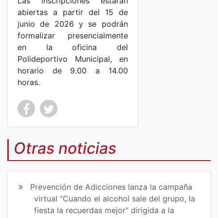
Las inscripciones estarán
abiertas a partir del 15 de
junio de 2026 y se podrán
formalizar presencialmente
en la oficina del
Polideportivo Municipal, en
horario de 9.00 a 14.00
horas.
Co
Co
mp
mp
Otras noticias
art
art
ir
ir
Prevención de Adicciones lanza la campaña
en
en
virtual "Cuando el alcohol sale del grupo, la
fiesta la recuerdas mejor" dirigida a la
Fa
Tw