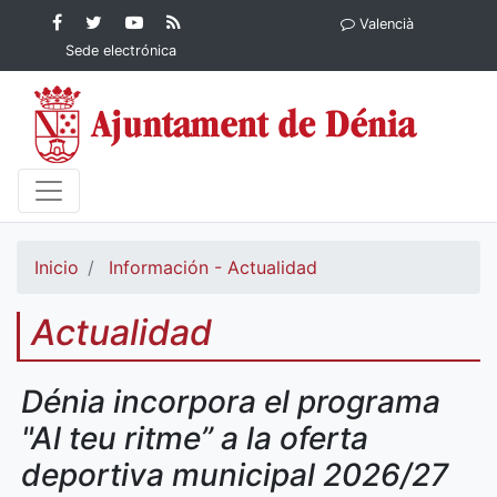
Contenido principal
Facebook
Ayuntamiento
YouTube
RSS
Valencià
Ayuntamiento de
de Dénia
Ayuntamiento
Actualidad
Sede electrónica
Dénia
de Dénia
Ayuntamiento
de Dénia
Inicio
Información - Actualidad
Actualidad
Dénia incorpora el programa
"Al teu ritme” a la oferta
deportiva municipal 2026/27