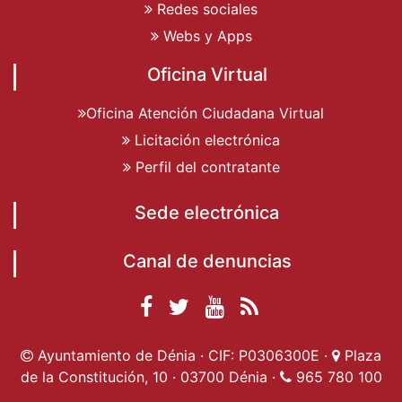
Redes sociales
Webs y Apps
Oficina Virtual
Oficina Atención Ciudadana Virtual
Licitación electrónica
Perfil del contratante
Sede electrónica
Canal de denuncias
Facebook
Twitter
YouTube
RSS
Ayuntamiento de
Ayuntamiento de
Ayuntamiento
Actualidad
Ayuntamiento de Dénia · CIF: P0306300E ·
Plaza
Dénia
Ayuntamient
Dénia
de Dénia
de la Constitución, 10 · 03700 Dénia ·
965 780 100