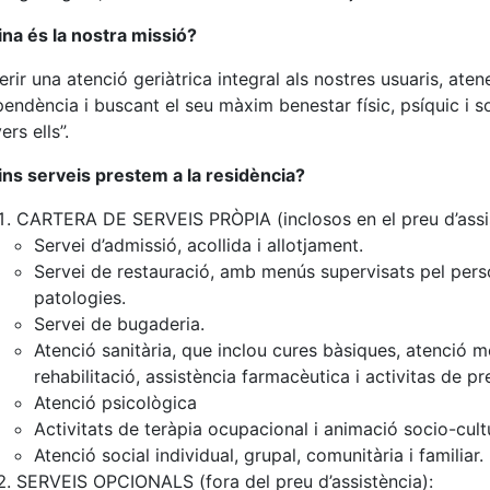
na és la nostra missió?
erir una atenció geriàtrica integral als nostres usuaris, aten
endència i buscant el seu màxim benestar físic, psíquic i s
ers ells”.
ns serveis prestem a la residència?
CARTERA DE SERVEIS PRÒPIA (inclosos en el preu d’assis
Servei d’admissió, acollida i allotjament.
Servei de restauració, amb menús supervisats pel perso
patologies.
Servei de bugaderia.
Atenció sanitària, que inclou cures bàsiques, atenció mè
rehabilitació, assistència farmacèutica i activitas de p
Atenció psicològica
Activitats de teràpia ocupacional i animació socio-cultu
Atenció social individual, grupal, comunitària i familiar.
SERVEIS OPCIONALS (fora del preu d’assistència):