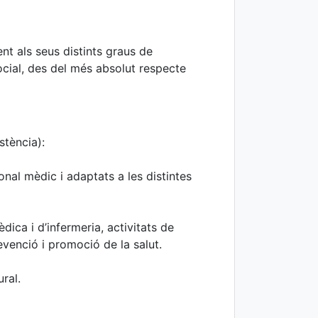
ent als seus distints graus de
ocial, des del més absolut respecte
tència):
nal mèdic i adaptats a les distintes
dica i d’infermeria, activitats de
revenció i promoció de la salut.
ral.