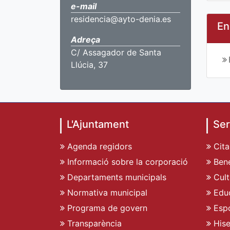
e-mail
residencia@ayto-denia.es
En
Adreça
C/ Assagador de Santa
Llúcia, 37
L'Ajuntament
Ser
Agenda regidors
Cita
Informació sobre la corporació
Bene
Departaments municipals
Cult
Normativa municipal
Edu
Programa de govern
Espo
Transparència
His