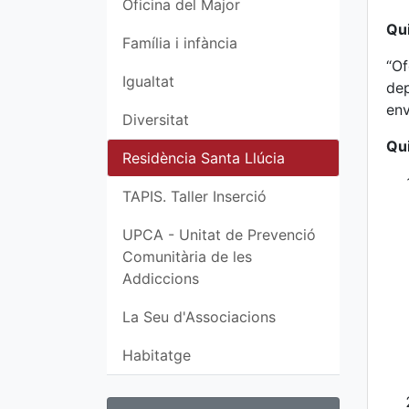
Oficina del Major
Qui
Família i infància
“Of
Igualtat
dep
env
Diversitat
Qui
Residència Santa Llúcia
TAPIS. Taller Inserció
UPCA - Unitat de Prevenció
Comunitària de les
Addiccions
La Seu d'Associacions
Habitatge