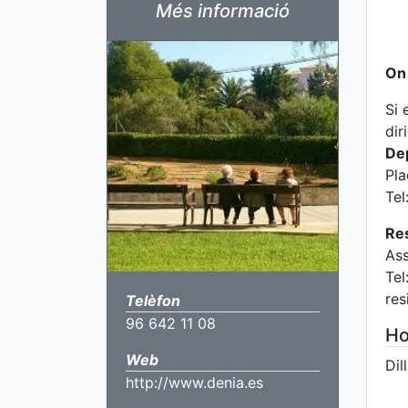
Més informació
On
Si 
dir
Dep
Pla
Tel
Res
A
Tel
res
Telèfon
96 642 11 08
Ho
Web
Dil
http://www.denia.es