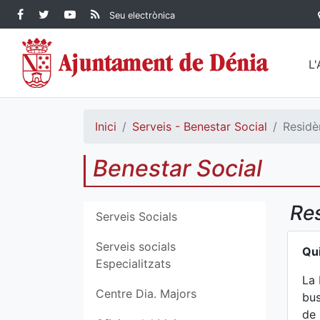
Contingut principal
Facebook Ajuntament de
Twitter Ajuntament de
YouTube Ajuntament
RSS Actualitat
Seu electrònica
Dénia
Ajuntament de
Dénia
de Dénia
Dénia">
L
Inici
Serveis - Benestar Social
Residè
Benestar Social
Res
Serveis Socials
Serveis socials
Qui
Especialitzats
La 
Centre Dia. Majors
bus
de 