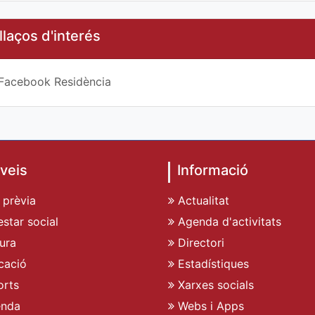
llaços d'interés
Facebook Residència
veis
Informació
 prèvia
Actualitat
star social
Agenda d'activitats
ura
Directori
cació
Estadístiques
rts
Xarxes socials
enda
Webs i Apps