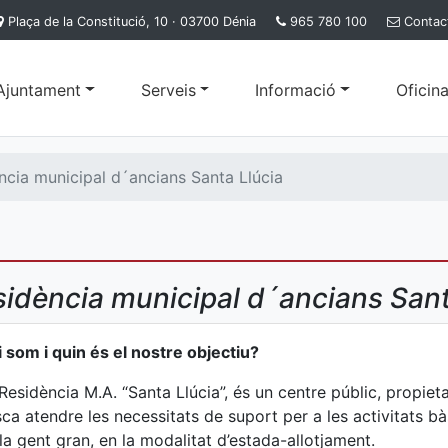
Plaça de la Constitució, 10 · 03700 Dénia
965 780 100
Contac
'Ajuntament
Serveis
Informació
Oficina
ncia municipal d´ancians Santa Llúcia
idència municipal d´ancians Sant
 som i quin és el nostre objectiu?
Residència M.A. “Santa Llúcia”, és un centre públic, propiet
ca atendre les necessitats de suport per a les activitats bàs
la gent gran, en la modalitat d’estada-allotjament.