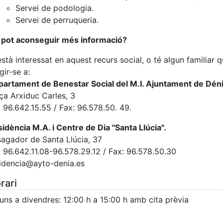
Servei de podologia.
Servei de perruqueria.
 pot aconseguir més informació?
està interessat en aquest recurs social, o té algun familiar 
igir-se a:
artament de Benestar Social del M.I. Ajuntament de Déni
ça Arxiduc Carles, 3
: 96.642.15.55 / Fax: 96.578.50. 49.
idència M.A. i Centre de Dia "Santa Llúcia".
ssagador de Santa Llúcia, 37
: 96.642.11.08-96.578.29.12 / Fax: 96.578.50.30
idencia@ayto-denia.es
rari
luns a divendres: 12:00 h a 15:00 h amb cita prèvia